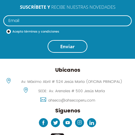
SUSCRÍBETE Y
RECIBE NUESTRAS NOVEDADES
Acepto
términos y condiciones
Enviar
Ubícanos
Av. Máximo Abril # 524 Jesús María (OFICINA PRINCIPAL)
SEDE: Av. Arenales # 500 Jesús María
ahseco@ahsecoperu.com
Síguenos